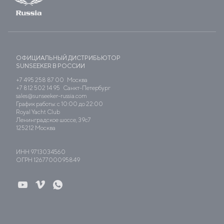
ОФИЦИАЛЬНЫЙ ДИСТРИБЬЮТОР
SUNSEEKER В РОССИИ
+7 495 258 87 00
Москва
+7 812 502 14 95
Санкт-Петербург
sales@sunseeker-russia.com
График работы: с 10:00 до 22:00
Royal Yacht Club
Ленинградское шоссе, 39с7
125212 Москва
ИНН 9713034560
ОГРН 1267700095849