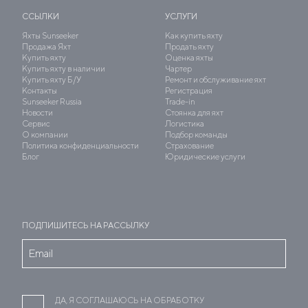
ССЫЛКИ
УСЛУГИ
Яхты Sunseeker
Как купить яхту
Продажа Яхт
Продать яхту
Купить яхту
Оценка яхты
Купить яхту в наличии
Чартер
Купить яхту Б/У
Ремонт и обслуживание яхт
Контакты
Регистрация
Sunseeker Russia
Trade-in
Новости
Стоянка для яхт
Сервис
Логистика
О компании
Подбор команды
Политика конфиденциальности
Страхование
Блог
Юридические услуги
ПОДПИШИТЕСЬ НА РАССЫЛКУ
ДА, Я СОГЛАШАЮСЬ НА ОБРАБОТКУ