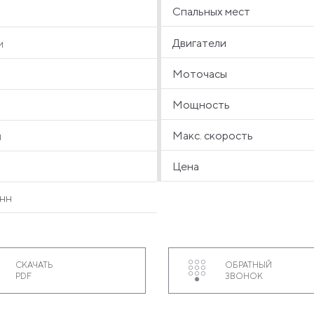
Спальных мест
Двигатели
м
Моточасы
Мощность
Макс. скорость
л
Цена
онн
СКАЧАТЬ
ОБРАТНЫЙ
PDF
ЗВОНОК