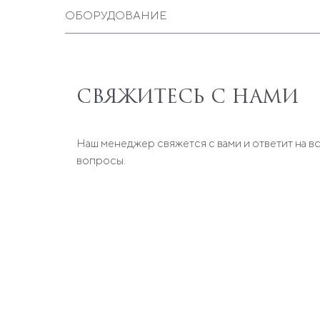
ОБОРУДОВАНИЕ
Двигатели модернизированы до 2-х MAN мощ
Электрическая поисковая лампа с дистанци
Система подъема и спуска тендера в гараже
СВЯЖИТЕСЬ С НАМИ
Стабилизаторы и перехватчики с автоматиче
Защитные сетки для боковых иллюминаторов
4 подводных фонаря
Наш менеджер свяжется с вами и ответит на в
Система определения местоположения судна 
вопросы.
Видеокамеры Raymarine x 4
Водонагреватели — 2 установки производите
1 якорь Ultra вместо стандартного якоря для
Якорная цепь длиной 190 метров вместо ста
Инвертор Victron мощностью 5000 Вт
GPS-антенна
Анемометр