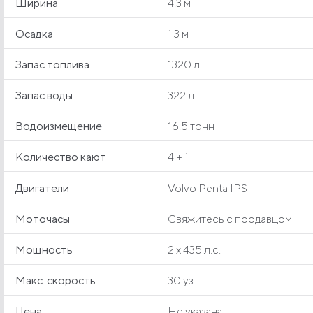
Ширина
4.3 м
Осадка
1.3 м
Запас топлива
1320 л
Запас воды
322 л
Водоизмещение
16.5 тонн
Количество кают
4 + 1
Двигатели
Volvo Penta IPS
Моточасы
Свяжитесь с продавцом
Мощность
2 x 435 л.с.
Макс. скорость
30 уз.
Цена
Не указана