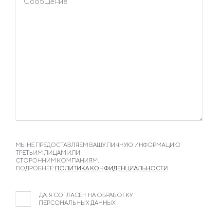
крейсерская яхта станет Вашим личным храмом для
уединения на время коротких
выходных и длинного отпуска. Новейшая разработка
Sunseeker завоевала звание
лучшей спортивной круизной яхты в категории яхт
длиной более 45 футов в
конкурсе Motor Boat Awards в 2014 году.
МЫ НЕ ПРЕДОСТАВЛЯЕМ ВАШУ ЛИЧНУЮ ИНФОРМАЦИЮ
ТРЕТЬИМ ЛИЦАМ ИЛИ
СТОРОННИМ КОМПАНИЯМ.
ПОДРОБНЕЕ:
ПОЛИТИКА КОНФИДЕНЦИАЛЬНОСТИ
ДА, Я СОГЛАСЕН НА ОБРАБОТКУ
ПЕРСОНАЛЬНЫХ ДАННЫХ