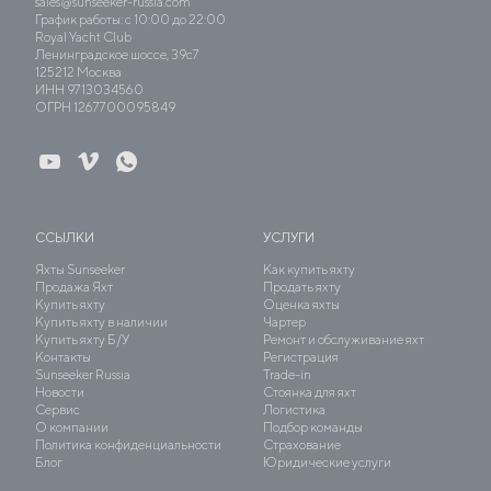
sales@sunseeker-russia.com
График работы: с 10:00 до 22:00
Royal Yacht Club
Ленинградское шоссе, 39с7
125212 Москва
ИНН 9713034560
ОГРН 1267700095849
ССЫЛКИ
УСЛУГИ
Яхты Sunseeker
Как купить яхту
Продажа Яхт
Продать яхту
Купить яхту
Оценка яхты
Купить яхту в наличии
Чартер
Купить яхту Б/У
Ремонт и обслуживание яхт
Контакты
Регистрация
Sunseeker Russia
Trade-in
Новости
Стоянка для яхт
Сервис
Логистика
О компании
Подбор команды
Политика конфиденциальности
Страхование
Блог
Юридические услуги